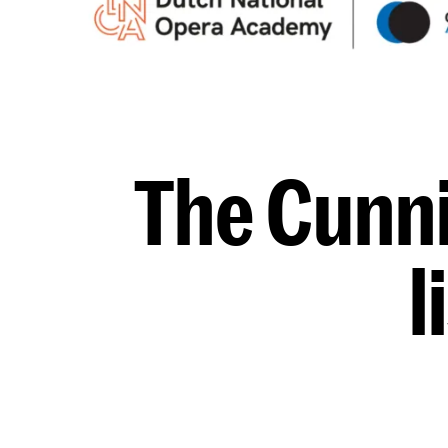
The Cunni
l