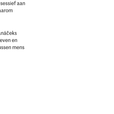
bsessief aan
Waarom
anáčeks
leven en
tussen mens