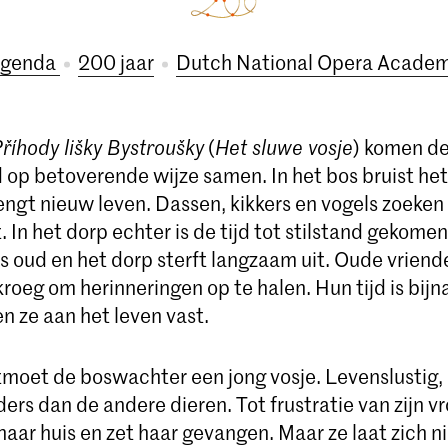
genda
200 jaar
Dutch National Opera Acade
říhody lišky Bystroušky
(
Het sluwe vosje
) komen d
 op betoverende wijze samen. In het bos bruist het
rengt nieuw leven. Dassen, kikkers en vogels zoeke
t. In het dorp echter is de tijd tot stilstand gekome
s oud en het dorp sterft langzaam uit. Oude vrien
roeg om herinneringen op te halen. Hun tijd is bijna
n ze aan het leven vast.
moet de boswachter een jong vosje. Levenslustig,
anders dan de andere dieren. Tot frustratie van zijn
naar huis en zet haar gevangen. Maar ze laat zich n