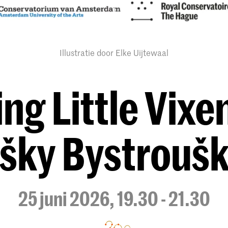
Illustratie door Elke Uijtewaal
ng Little Vixen
išky Bystrouš
25 juni 2026, 19.30 - 21.30