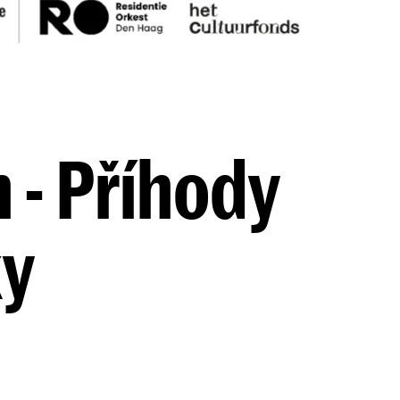
 - Příhody
ky