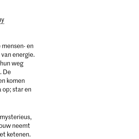
my
e mensen- en
 van energie.
n hun weg
n. De
den komen
 op; star en
 mysterieus,
 vrouw neemt
iet ketenen.