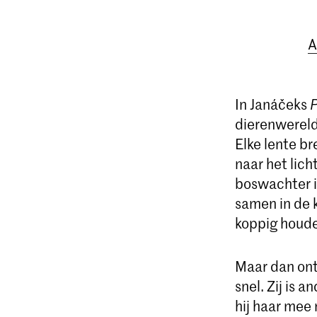
A
In Janáčeks
P
dierenwereld
Elke lente b
naar het lich
boswachter i
samen in de k
koppig houde
Maar dan ont
snel. Zij is 
hij haar mee 