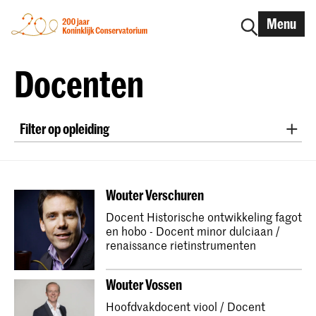
Menu
Docenten
Filter op opleiding
New Audiences and Innovative Practice
Master Oude Muziek Blokfluit
Wouter Verschuren
Master Oude Muziek Fortepiano
Docent Historische ontwikkeling fagot
Bachelor Oude Muziek Historische Klarinet
en hobo - Docent minor dulciaan /
Master Oude Muziek Historische Klarinet
renaissance rietinstrumenten
Bachelor Oude Muziek Klavecimbel
Wouter Vossen
Master Oude Muziek Klavecimbel
Hoofdvakdocent viool / Docent
Master Basso Continuo voor Klavecimbel