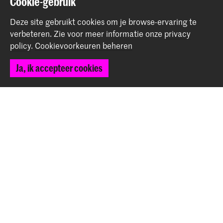
Cookie-gebruik
Nieuws
Deze site gebruikt cookies om je browse-ervaring te
verbeteren.
Zie voor meer informatie onze
privacy
policy
.
Cookievoorkeuren beheren
Terug naar boven
Ja, ik accepteer cookies
Contact
Spuiplein 150
2511 DG Den Haag
+31 70 315 15 15
info@koncon.nl
Volg ons
Blijf op de hoogte