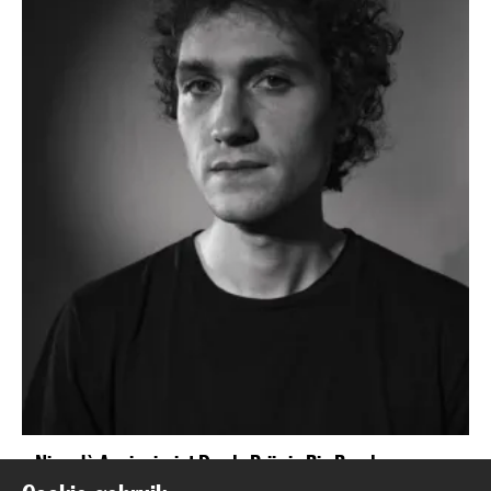
Niccolò Angioni wint Derde Prijs in Big Band
Compositie Competitie