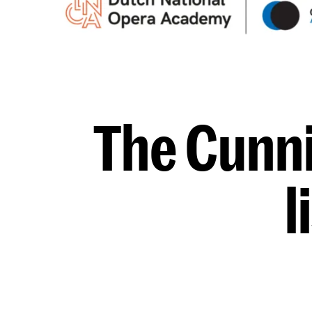
The Cunni
l