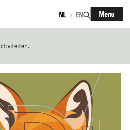
Menu
NL
EN
ctiviteiten.