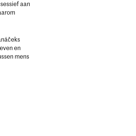
bsessief aan
Waarom
anáčeks
leven en
tussen mens