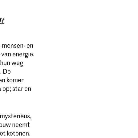
my
e mensen- en
 van energie.
n hun weg
n. De
den komen
 op; star en
 mysterieus,
 vrouw neemt
iet ketenen.