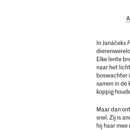
A
In Janáčeks
P
dierenwereld
Elke lente b
naar het lich
boswachter i
samen in de k
koppig houde
Maar dan ont
snel. Zij is 
hij haar mee 