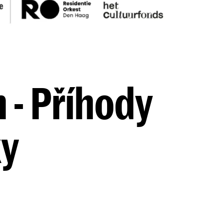
 - Příhody
ky