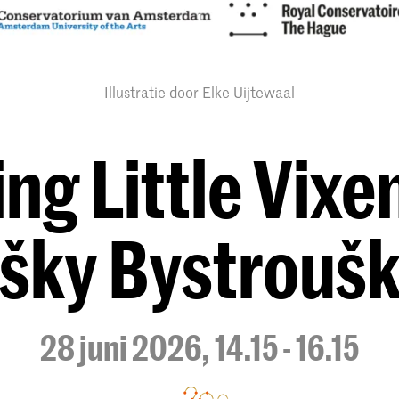
Illustratie door Elke Uijtewaal
ng Little Vixen
išky Bystrouš
28 juni 2026, 14.15 - 16.15