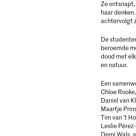
Ze ontsnapt, 
haar denken.
achtervolgt 
De studenten
beroemde m
dood met elk
en natuur.
Een samenwe
Chloe Rooke,
Daniel van Kl
Maartje Prin
Tim van ’t Ho
Leslie Pérez-
Demi Wals, a