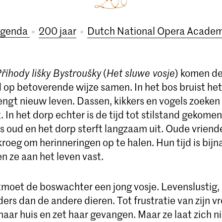
genda
200 jaar
Dutch National Opera Acade
říhody lišky Bystroušky
(
Het sluwe vosje
) komen d
 op betoverende wijze samen. In het bos bruist het
rengt nieuw leven. Dassen, kikkers en vogels zoeke
t. In het dorp echter is de tijd tot stilstand gekome
s oud en het dorp sterft langzaam uit. Oude vrien
roeg om herinneringen op te halen. Hun tijd is bijna
n ze aan het leven vast.
moet de boswachter een jong vosje. Levenslustig,
anders dan de andere dieren. Tot frustratie van zijn
naar huis en zet haar gevangen. Maar ze laat zich n