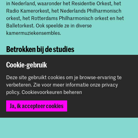
in Nederland, waaronder het Residentie Orkest, het
Radio Kamerorkest, het Nederlands Philharmonisch
orkest, het Rotterdams Philharmonisch orkest en het
Balletorkest. Ook speelde ze in diverse
kamermuziekensembles.
Betrokken bij de studies
Cookie-gebruik
PI - muziek voor blazers
Deze site gebruikt cookies om je browse-ervaring te
verbeteren.
Zie voor meer informatie onze
privacy
Deel dit item
policy
.
Cookievoorkeuren beheren
Ja, ik accepteer cookies
Terug naar boven