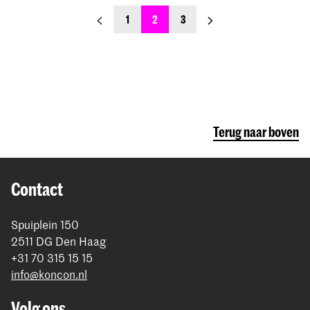
previous_page
next_page
1
2
3
Terug naar boven
Contact
Spuiplein 150
2511 DG Den Haag
+31 70 315 15 15
info@koncon.nl
Volg ons