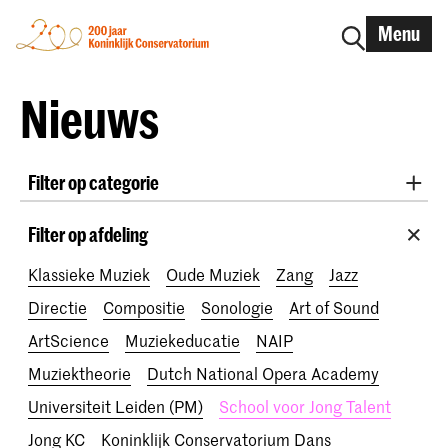
Menu
Nieuws
Filter op categorie
International
Alumni
Early Music
Dans
Filter op afdeling
Lunchconcerten
Onderzoek
Klassieke Muziek
Oude Muziek
Zang
Jazz
School voor Jong Talent
RCR label
Apply-now
Directie
Compositie
Sonologie
Art of Sound
Awards
Interview
IN.TUNE
200 jaar
ArtScience
Muziekeducatie
NAIP
Muziektheorie
Dutch National Opera Academy
Universiteit Leiden (PM)
School voor Jong Talent
Jong KC
Koninklijk Conservatorium Dans