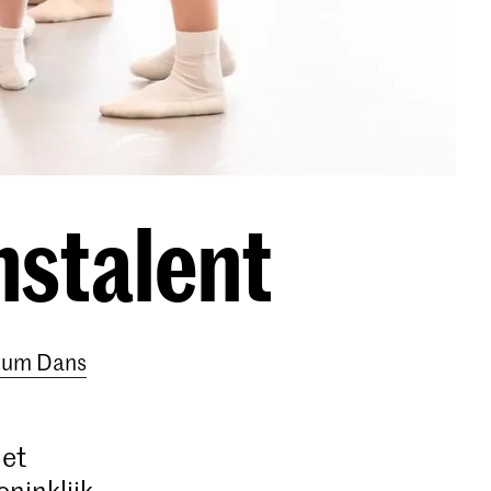
nstalent
rium Dans
iet
oninklijk