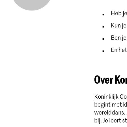
Heb je
Kun j
Ben je
En het
Over Ko
Koninklijk C
begint met kl
werelddans. 
bij. Je leert