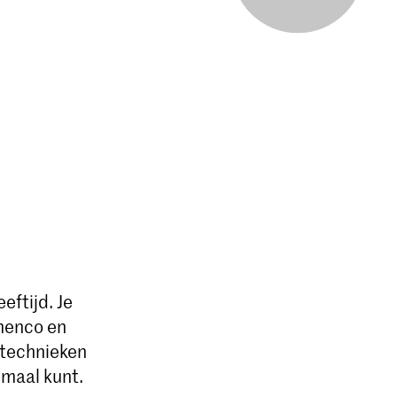
eftijd. Je
amenco en
 technieken
lemaal kunt.