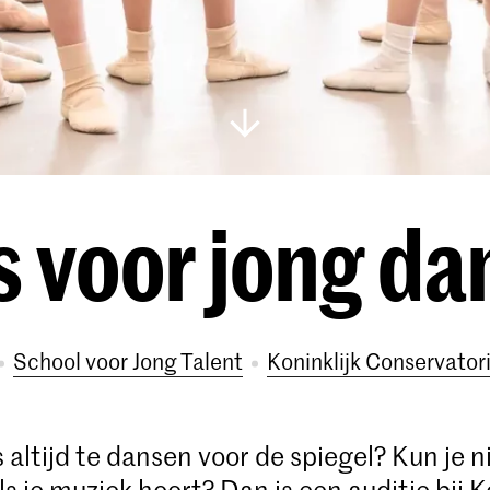
s voor jong da
School voor Jong Talent
Koninklijk Conservato
is altijd te dansen voor de spiegel? Kun je n
als je muziek hoort? Dan is een auditie bij K