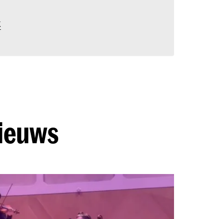
k
nieuws