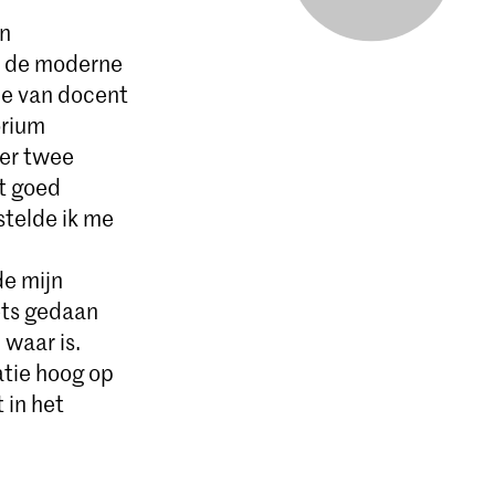
an
In de moderne
ie van docent
orium
 er twee
et goed
stelde ik me
de mijn
iets gedaan
 waar is.
atie hoog op
 in het