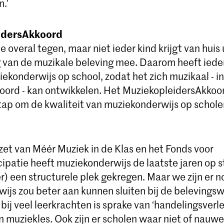
.’
idersAkkoord
e overal tegen, maar niet ieder kind krijgt van huis u
g van de muzikale beleving mee. Daarom heeft ieder
ekonderwijs op school, zodat het zich muzikaal - i
woord - kan ontwikkelen. Het MuziekopleidersAkkoor
stap om de kwaliteit van muziekonderwijs op schole
zet van Méér Muziek in de Klas en het Fonds voor
cipatie heeft muziekonderwijs de laatste jaren op 
) een structurele plek gekregen. Maar we zijn er n
ijs zou beter aan kunnen sluiten bij de belevings
 bij veel leerkrachten is sprake van ‘handelingsverl
 muziekles. Ook zijn er scholen waar niet of nauwel