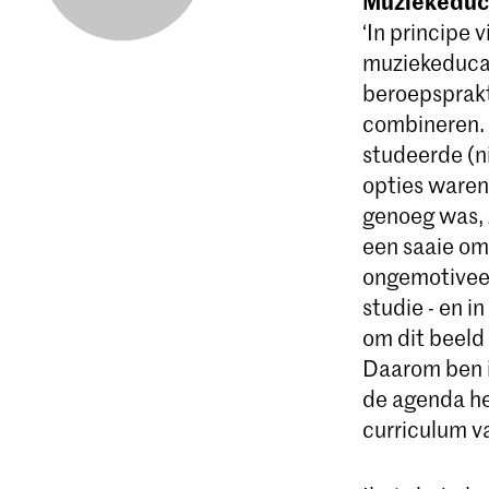
Muziekeduca
‘In principe 
muziekeducati
beroepsprakt
combineren. 
studeerde (ni
opties waren. 
genoeg was, 
een saaie om
ongemotiveer
studie - en i
om dit beeld 
Daarom ben i
de agenda hee
curriculum v