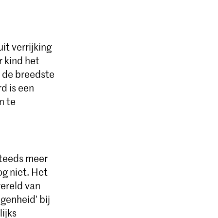
it verrijking
 kind het
n de breedste
d is een
n te
steeds meer
og niet. Het
wereld van
egenheid’ bij
ijks