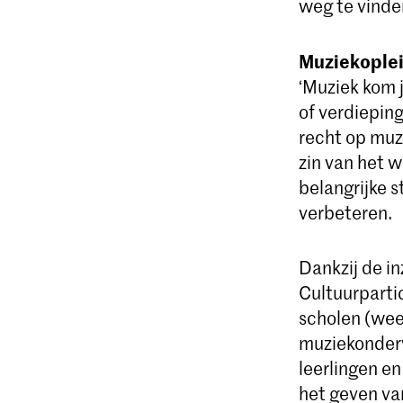
weg te vinden
Muziekople
‘Muziek kom j
of verdiepin
recht op muzi
zin van het 
belangrijke 
verbeteren.
Dankzij de in
Cultuurparti
scholen (weer
muziekonderw
leerlingen en
het geven van