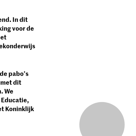
nd. In dit
king voor de
het
iekonderwijs
 de pabo’s
met dit
n. We
 Educatie,
t Koninklijk