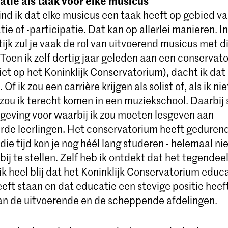
tie als taak voor elke musicus
vind ik dat elke musicus een taak heeft op gebied v
e of -participatie. Dat kan op allerlei manieren. 
ijk zul je vaak de rol van uitvoerend musicus met d
Toen ik zelf dertig jaar geleden aan een conservat
et op het Koninklijk Conservatorium), dacht ik dat
Of ik zou een carrière krijgen als solist of, als ik ni
zou ik terecht komen in een muziekschool. Daarbij 
geving voor waarbij ik zou moeten lesgeven aan
de leerlingen. Het conservatorium heeft geduren
n die tijd kon je nog héél lang studeren - helemaal n
bij te stellen. Zelf heb ik ontdekt dat het tegendeel
k heel blij dat het Koninklijk Conservatorium educ
ft staan en dat educatie een stevige positie heeft
an de uitvoerende en de scheppende afdelingen.