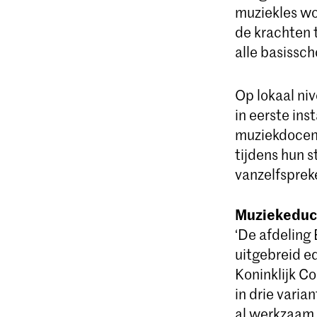
muziekles wo
de krachten 
alle basissch
Op lokaal ni
in eerste in
muziekdocent
tijdens hun s
vanzelfsprek
Muziekeduca
‘De afdeling
uitgebreid e
Koninklijk C
in drie varia
al werkzaam z