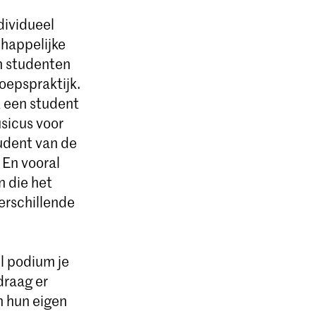
dividueel
chappelijke
en studenten
oepspraktijk.
t een student
usicus voor
tudent van de
 En vooral
 die het
erschillende
l podium je
draag er
n hun eigen