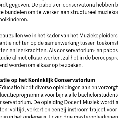
rdt gegeven. De pabo’s en conservatoria hebben 
te bundelen om te werken aan structureel muzieko
oolkinderen.
veau zullen we in het kader van het Muziekopleider
stantie richten op de samenwerking tussen toekoms
en en leerkrachten. Als conservatorium- en pabo
tudie al met elkaar werken, zal het in de beroepspra
end worden om elkaar op te zoeken.’
tie op het Koninklijk Conservatorium
 Educatie biedt diverse opleidingen aan en verzorg
ducatieprogramma voor bijna alle bachelorstudent
onservatorium. De opleiding Docent Muziek wordt
nten: voltijd, verkort en een zij-instroom traject vo
ijn in het onderwijs. Er zijn drie masteropleidingen