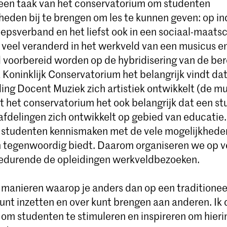
ls een taak van het conservatorium om studenten
heden bij te brengen om les te kunnen geven: op in
oepsverband en het liefst ook in een sociaal-maats
is veel veranderd in het werkveld van een musicus 
voorbereid worden op de hybridisering van de ber
 Koninklijk Conservatorium het belangrijk vindt da
ding Docent Muziek zich artistiek ontwikkelt (de m
dt het conservatorium het ook belangrijk dat een s
afdelingen zich ontwikkelt op gebied van educatie.
 studenten kennismaken met de vele mogelijkheden
 tegenwoordig biedt. Daarom organiseren we op v
durende de opleidingen werkveldbezoeken.
el manieren waarop je anders dan op een traditionee
 kunt inzetten en over kunt brengen aan anderen. Ik 
 om studenten te stimuleren en inspireren om hieri