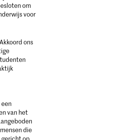
besloten om
nderwijs voor
sAkkoord ons
tige
studenten
ktijk
t een
en van het
 aangeboden
or mensen die
 gericht op