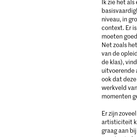
Ik zie het a
basisvaardig
niveau, in gr
context. Er 
moeten goed 
Net zoals het
van de oplei
de klas), vin
uitvoerende 
ook dat deze
werkveld van
momenten ge
Er zijn zove
artisticiteit
graag aan bij