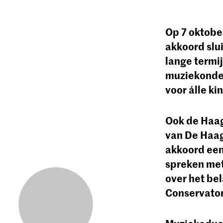
Op 7 oktobe
akkoord slu
lange termi
muziekonder
voor álle ki
Ook de Haag
van De Haag
akkoord een
spreken met
over het bel
Conservato