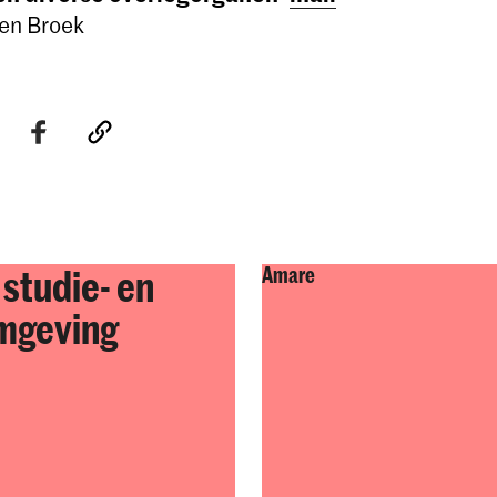
en Broek
 studie- en
Amare
mgeving