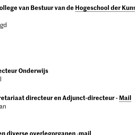
College van Bestuur van
de
Hogeschool der Kun
ugd
ecteur Onderwijs
l
retariaat directeur en
Adjunct-directeur -
Mail
an
en diverse overlegorganen
mail
-