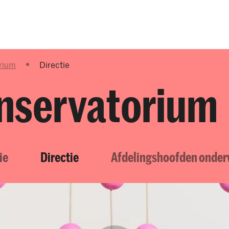
Opleidingen
Agenda
Nieuws
orium
Directie
onservatorium
ie
Directie
Afdelingshoofden onder