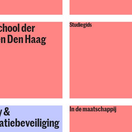
hool der
Studiegids
n Den Haag
y &
In de maatschappij
atiebeveiliging