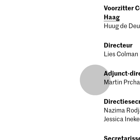
Voorzitter 
Haag
Huug de De
Directeur
Lies Colman
Adjunct-dir
Martin Prcha
Directiesec
Nazima Rodj
Jessica Ineke
Secretariss