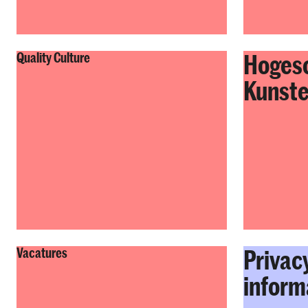
Hogesc
Quality Culture
Kunste
Privac
Vacatures
inform