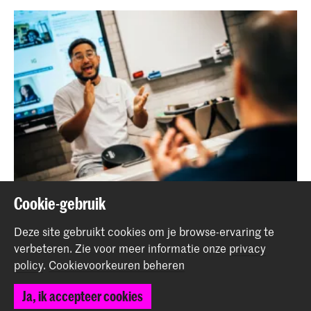
Cookie-gebruik
Docent Muziek viert MuziekopleidersAkkoord -
samenwerking Cariben
Deze site gebruikt cookies om je browse-ervaring te
verbeteren.
Zie voor meer informatie onze
privacy
Nieuws
policy
.
Cookievoorkeuren beheren
Ja, ik accepteer cookies
Terug naar boven