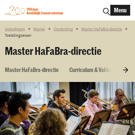
Menu
Opleidingen
Master
Conducting
Master HaFaBra-directie
Toelatingseisen
Master HaFaBra-directie
Master HaFaBra-directie
Curriculum & Vakken
Toel