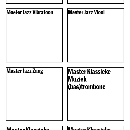
Master Jazz Vibrafoon
Master Jazz Viool
Master
Master
Master Jazz Zang
Master Klassieke
Master
Muziek
(bas)trombone
Master