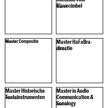
Klavecimbel
Master
Master Compositie
Master HaFaBra-
Master
directie
Master
Master Historische
Master in Audio
Toetsinstrumenten
Communication &
Master
Sonology
Master