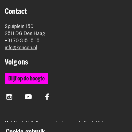
Contact
Spuiplein 150
2511 DG Den Haag
+31 70 315 15 15
info@koncon.nl
Volg ons
Blijf op de hoogte
Instagram
YouTube
Facebook
Het Koninklijk Conservatorium en de Koninklijke
Academie van Beeldende Kunsten vormen samen
Cookie-gebruik