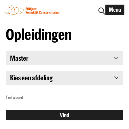
Menu
Opleidingen
Master
Kies een afdeling